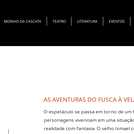
MOINHO DA CASCATA
TEATRO
LITERATURA
EVENTOS
AS AVENTURAS DO FUSCA À VEL
O espetáculo se passa em torno de um f
personagens vivenciam em uma situação
realidade com fantasia. O velho Ismael 