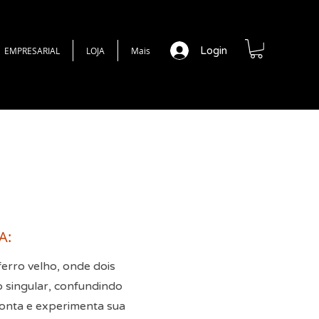
Login
EMPRESARIAL
LOJA
Mais
A:
erro velho, onde dois
 singular, confundindo
conta e experimenta sua