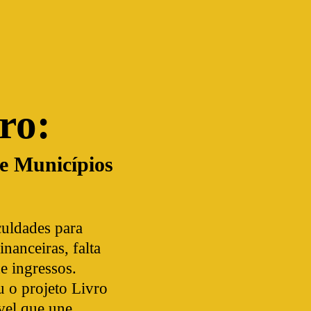
ro:
 e Municípios
culdades para
inanceiras, falta
e ingressos.
 o projeto Livro
vel que une