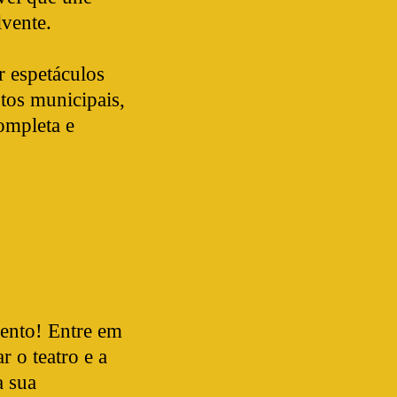
lvente.
r espetáculos
ntos municipais,
ompleta e
vento! Entre em
r o teatro e a
a sua