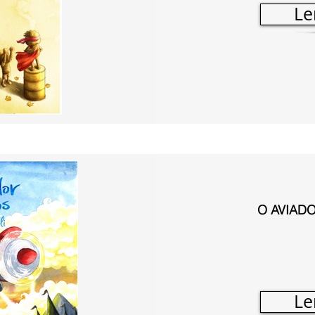
Le
O AVIAD
Le