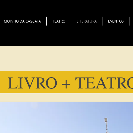
MOINHO DA CASCATA
TEATRO
LITERATURA
EVENTOS
VRO + TE