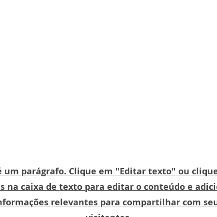
MOINHO DA CASCATA
TEATRO
LITERATURA
EVENTOS
Título da página
é um parágrafo. Clique em "Editar texto" ou cliqu
s na caixa de texto para editar o conteúdo e adic
nformações relevantes para compartilhar com se