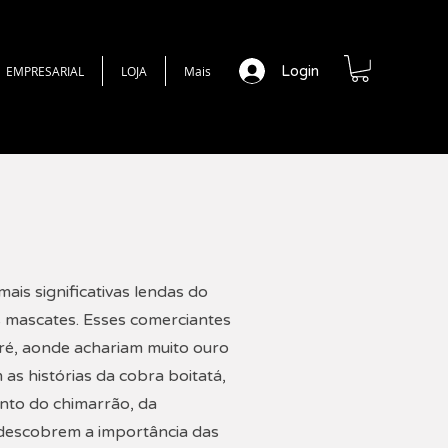
Login
EMPRESARIAL
LOJA
Mais
ais significativas lendas do
ês mascates. Esses comerciantes
ré, aonde achariam muito ouro
as histórias da cobra boitatá,
nto do chimarrão, da
 descobrem a importância das