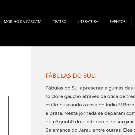
MOINHO DA CASCATA
TEATRO
LITERATURA
EVENTOS
FÁBULAS DO SUL:
Fábulas do Sul apresenta algumas das m
folclore gaúcho através da ótica de tr
estão buscando a casa do índio MBoro
e prata. Nesta jornada se deparam com 
do n3grinh0 do pastoreio e do surgime
Salamanca do Jarau entre outras. Eles