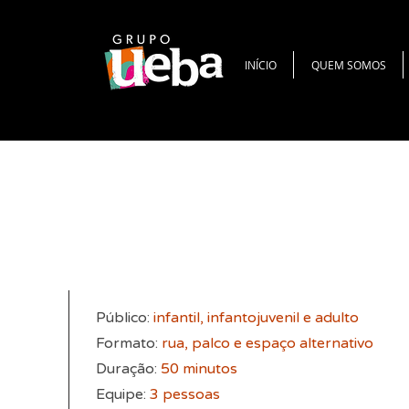
INÍCIO
QUEM SOMOS
Público:
infantil, infantojuvenil e adulto
Formato:
rua, palco e espaço alternativo
Duração:
50 minutos
Equipe:
3 pessoas