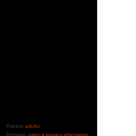
Público:
adulto
Formato:
palco e espaço alternativo