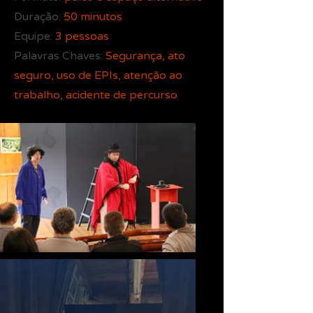
Duração:
50 minutos
Equipe:
3 pessoas
Palavras Chaves:
Segurança, ato
seguro, uso de EPIs, atenção ao
trabalho, acidente de percurso