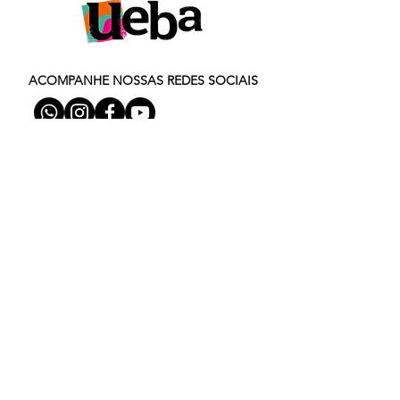
ACOMPANHE NOSSAS REDES SOCIAIS
Ver site antigo
Grupo Ueba | Moinho da Cascata :
Rua Luiz Covolan, 2820
CEP:
95034-243
Caxias do Sul - RS